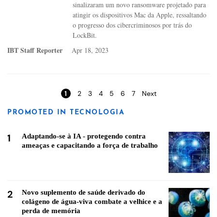
sinalizaram um novo ransomware projetado para
atingir os dispositivos Mac da Apple, ressaltando
o progresso dos cibercriminosos por trás do
LockBit.
IBT Staff Reporter
Apr 18, 2023
Pages
1
2
3
4
5
6
7
Next
PROMOTED IN TECNOLOGIA
1
Adaptando-se à IA - protegendo contra
ameaças e capacitando a força de trabalho
2
Novo suplemento de saúde derivado do
colágeno de água-viva combate a velhice e a
perda de memória