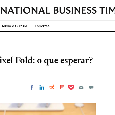
Mídia e Cultura
Esportes
xel Fold: o que esperar?
Share on Pocket
Share on LinkedIn
Share on Reddit
Share on
Share on Facebook
Flipboard