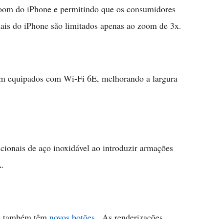
zoom do iPhone e permitindo que os consumidores
ais do iPhone são limitados apenas ao zoom de 3x.
am equipados com Wi-Fi 6E, melhorando a largura
cionais de aço inoxidável ao introduzir armações
x.
15 também têm
novos botões
. As renderizações