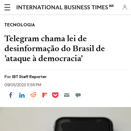
BR
TECNOLOGIA
Telegram chama lei de
desinformação do Brasil de
’ataque à democracia’
Por
IBT Staff Reporter
09/05/2023 11:59 PM
Share on Pocket
Share on LinkedIn
Share on Reddit
Share on Flipboard
Share on Facebook