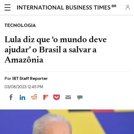
BR
TECNOLOGIA
Lula diz que ‘o mundo deve
ajudar’ o Brasil a salvar a
Amazônia
Por
IBT Staff Reporter
03/08/2023 12:45 PM
Share on Pocket
Share on LinkedIn
Share on Reddit
Share on Flipboard
Share on Facebook