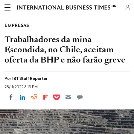
BR
EMPRESAS
Trabalhadores da mina
Escondida, no Chile, aceitam
oferta da BHP e não farão greve
Por
IBT Staff Reporter
28/11/2022 3:16 PM
Share on Pocket
Share on LinkedIn
Share on Reddit
Share on Flipboard
Share on Facebook