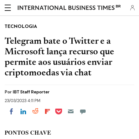
BR
TECNOLOGIA
Telegram bate o Twitter e a
Microsoft lança recurso que
permite aos usuários enviar
criptomoedas via chat
Por
IBT Staff Reporter
23/03/2023 4:11 PM
Share on Pocket
Share on LinkedIn
Share on Reddit
Share on Flipboard
Share on Facebook
PONTOS CHAVE