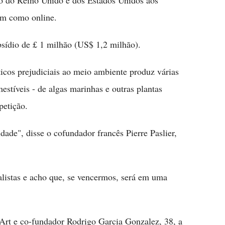
ão do Reino Unido e dos Estados Unidos aos
em como online.
sídio de £ 1 milhão (US$ 1,2 milhão).
ticos prejudiciais ao meio ambiente produz várias
stíveis - de algas marinhas e outras plantas
petição.
dade", disse o cofundador francês Pierre Paslier,
nalistas e acho que, se vencermos, será em uma
Art e co-fundador Rodrigo Garcia Gonzalez, 38, a