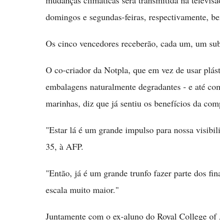
mudanças climáticas será transmitida na televis
domingos e segundas-feiras, respectivamente, b
Os cinco vencedores receberão, cada um, um sub
O co-criador da Notpla, que em vez de usar plás
embalagens naturalmente degradantes - e até come
marinhas, diz que já sentiu os benefícios da com
"Estar lá é um grande impulso para nossa visibili
35, à AFP.
"Então, já é um grande trunfo fazer parte dos fi
escala muito maior."
Juntamente com o ex-aluno do Royal College of 