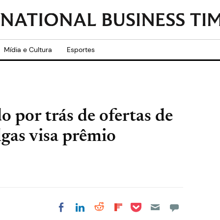
Mídia e Cultura
Esportes
 por trás de ofertas de
lgas visa prêmio
Share on Pocket
Share on LinkedIn
Share on Reddit
Share on
Share on Facebook