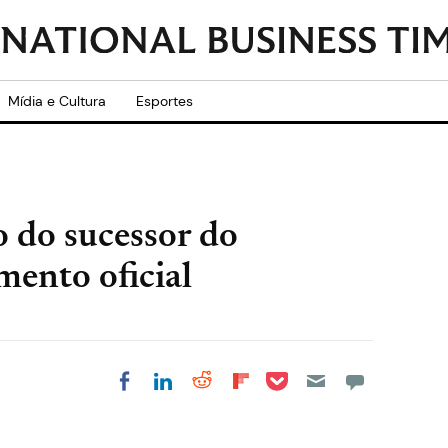
Mídia e Cultura
Esportes
 do sucessor do
ento oficial
Share on Pocket
Share on LinkedIn
Share on Reddit
Share on
Share on Facebook
Flipboard