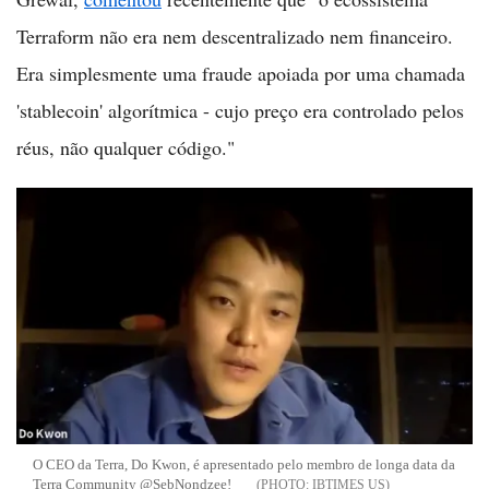
Terraform não era nem descentralizado nem financeiro.
Era simplesmente uma fraude apoiada por uma chamada
'stablecoin' algorítmica - cujo preço era controlado pelos
réus, não qualquer código."
O CEO da Terra, Do Kwon, é apresentado pelo membro de longa data da
Terra Community @SebNondzee!
IBTIMES US