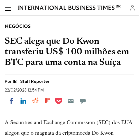
BR
NEGÓCIOS
SEC alega que Do Kwon
transferiu US$ 100 milhões em
BTC para uma conta na Suíça
Por
IBT Staff Reporter
22/02/2023 12:54 PM
Share on Pocket
Share on LinkedIn
Share on Reddit
Share on Flipboard
Share on Facebook
A Securities and Exchange Commission (SEC) dos EUA
alegou que o magnata da criptomoeda Do Kwon