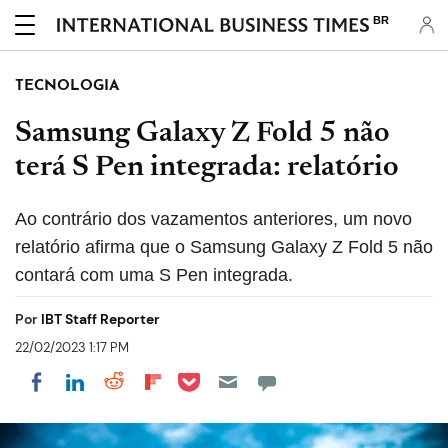
BR
TECNOLOGIA
Samsung Galaxy Z Fold 5 não
terá S Pen integrada: relatório
Ao contrário dos vazamentos anteriores, um novo
relatório afirma que o Samsung Galaxy Z Fold 5 não
contará com uma S Pen integrada.
Por
IBT Staff Reporter
22/02/2023 1:17 PM
Share on Pocket
Share on LinkedIn
Share on Reddit
Share on Flipboard
Share on Facebook