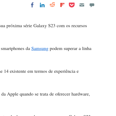
Share on Pocket
Share on LinkedIn
Share on Reddit
Share on
Share on Facebook
Flipboard
sua próxima série Galaxy S23 com os recursos
is smartphones da
Samsung
podem superar a linha
 14 existente em termos de experiência e
s da Apple quando se trata de oferecer hardware,