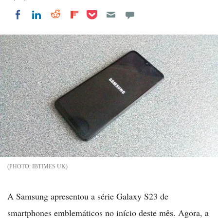
Share on Pocket
Share on LinkedIn
Share on Reddit
Share on Flipboard
Share on Facebook
IBTIMES UK
A Samsung apresentou a série Galaxy S23 de
smartphones emblemáticos no início deste mês. Agora, a