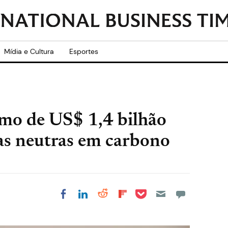
Mídia e Cultura
Esportes
imo de US$ 1,4 bilhão
vas neutras em carbono
Share on Pocket
Share on LinkedIn
Share on Reddit
Share on
Share on Facebook
Flipboard