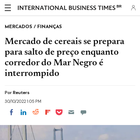
BR
MERCADOS / FINANÇAS
Mercado de cereais se prepara
para salto de preço enquanto
corredor do Mar Negro é
interrompido
Por
Reuters
30/10/2022 1:05 PM
Share on Pocket
Share on LinkedIn
Share on Reddit
Share on Flipboard
Share on Facebook