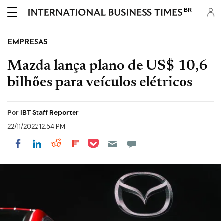
BR
EMPRESAS
Mazda lança plano de US$ 10,6
bilhões para veículos elétricos
Por
IBT Staff Reporter
22/11/2022 12:54 PM
Share on Pocket
Share on LinkedIn
Share on Reddit
Share on Flipboard
Share on Facebook