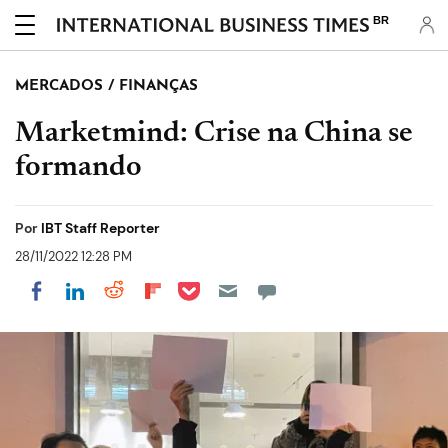
BR
MERCADOS / FINANÇAS
Marketmind: Crise na China se
formando
Por
IBT Staff Reporter
28/11/2022 12:28 PM
Share on Pocket
Share on LinkedIn
Share on Reddit
Share on Flipboard
Share on Facebook