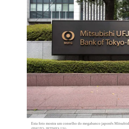
Esta foto mostra um conselho do megabanco japonês Mitsubish
IBTIMES US