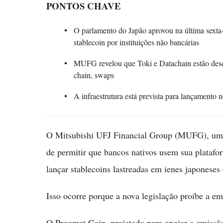
PONTOS CHAVE
O parlamento do Japão aprovou na última sexta-f
stablecoin por instituições não bancárias
MUFG revelou que Toki e Datachain estão dese
chain, swaps
A infraestrutura está prevista para lançamento 
O Mitsubishi UFJ Financial Group (MUFG), um d
de permitir que bancos nativos usem sua plataf
lançar stablecoins lastreadas em ienes japones
Isso ocorre porque a nova legislação proíbe a emi
O Progmat Coin, projetado para apoiar a emiss