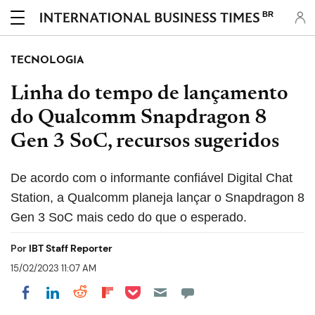
BR
TECNOLOGIA
Linha do tempo de lançamento
do Qualcomm Snapdragon 8
Gen 3 SoC, recursos sugeridos
De acordo com o informante confiável Digital Chat
Station, a Qualcomm planeja lançar o Snapdragon 8
Gen 3 SoC mais cedo do que o esperado.
Por
IBT Staff Reporter
15/02/2023 11:07 AM
Share on Pocket
Share on LinkedIn
Share on Reddit
Share on Flipboard
Share on Facebook