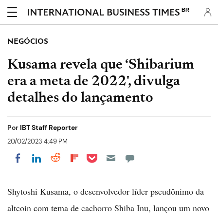
BR
NEGÓCIOS
Kusama revela que ‘Shibarium
era a meta de 2022', divulga
detalhes do lançamento
Por
IBT Staff Reporter
20/02/2023 4:49 PM
Share on Pocket
Share on LinkedIn
Share on Reddit
Share on Flipboard
Share on Facebook
Shytoshi Kusama, o desenvolvedor líder pseudônimo da
altcoin com tema de cachorro Shiba Inu, lançou um novo