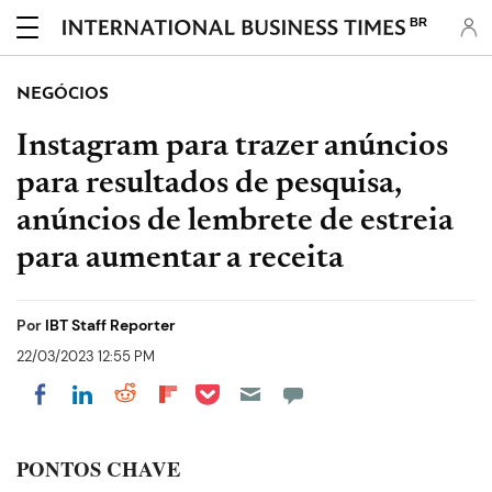
BR
NEGÓCIOS
Instagram para trazer anúncios
para resultados de pesquisa,
anúncios de lembrete de estreia
para aumentar a receita
Por
IBT Staff Reporter
22/03/2023 12:55 PM
Share on Pocket
Share on LinkedIn
Share on Reddit
Share on Flipboard
Share on Facebook
PONTOS CHAVE