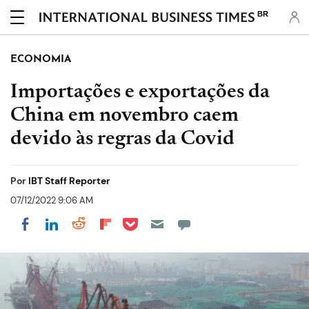
BR
ECONOMIA
Importações e exportações da
China em novembro caem
devido às regras da Covid
Por
IBT Staff Reporter
07/12/2022 9:06 AM
Share on Pocket
Share on LinkedIn
Share on Reddit
Share on Flipboard
Share on Facebook