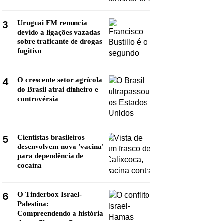
3
Uruguai FM renuncia
devido a ligações vazadas
sobre traficante de drogas
fugitivo
4
O crescente setor agrícola
do Brasil atrai dinheiro e
controvérsia
5
Cientistas brasileiros
desenvolvem nova 'vacina'
para dependência de
cocaína
6
O Tinderbox Israel-
Palestina:
Compreendendo a história