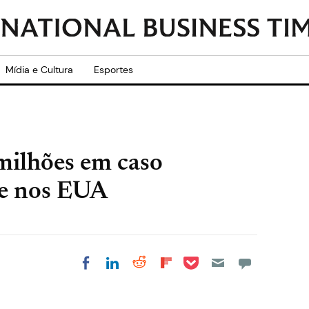
Mídia e Cultura
Esportes
ilhões em caso
de nos EUA
Share on Pocket
Share on LinkedIn
Share on Reddit
Share on
Share on Facebook
Flipboard