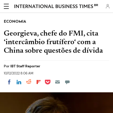
BR
ECONOMIA
Georgieva, chefe do FMI, cita
‘intercâmbio frutífero‘ com a
China sobre questões de dívida
Por
IBT Staff Reporter
10/12/2022 8:06 AM
Share on Pocket
Share on LinkedIn
Share on Reddit
Share on Flipboard
Share on Facebook