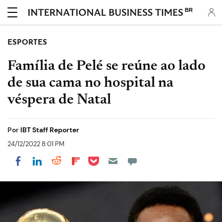
BR
ESPORTES
Família de Pelé se reúne ao lado
de sua cama no hospital na
véspera de Natal
Por
IBT Staff Reporter
24/12/2022 8:01 PM
Share on Pocket
Share on LinkedIn
Share on Reddit
Share on Flipboard
Share on Facebook