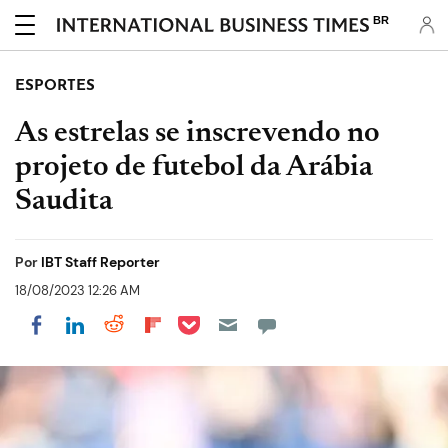
BR
ESPORTES
As estrelas se inscrevendo no
projeto de futebol da Arábia
Saudita
Por
IBT Staff Reporter
18/08/2023 12:26 AM
Share on Pocket
Share on LinkedIn
Share on Reddit
Share on Flipboard
Share on Facebook