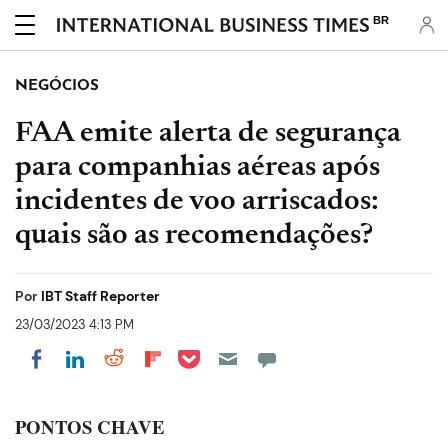
BR
NEGÓCIOS
FAA emite alerta de segurança
para companhias aéreas após
incidentes de voo arriscados:
quais são as recomendações?
Por
IBT Staff Reporter
23/03/2023 4:13 PM
Share on Pocket
Share on LinkedIn
Share on Reddit
Share on Flipboard
Share on Facebook
PONTOS CHAVE