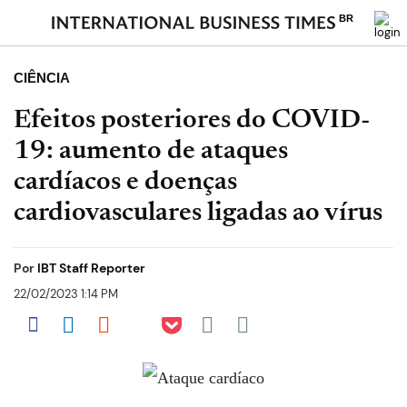
BR
CIÊNCIA
Efeitos posteriores do COVID-
19: aumento de ataques
cardíacos e doenças
cardiovasculares ligadas ao vírus
Por
IBT Staff Reporter
22/02/2023 1:14 PM
Share on Pocket
Share on Facebook
Share on LinkedIn
Share on Reddit
Share on Flipboard