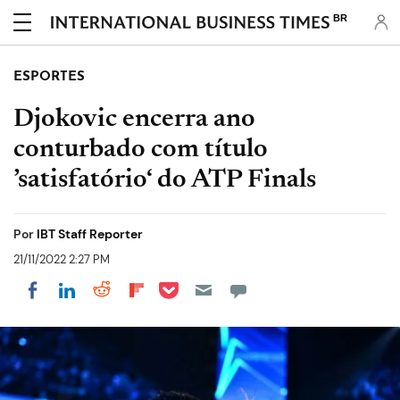
BR
ESPORTES
Djokovic encerra ano
conturbado com título
’satisfatório‘ do ATP Finals
Por
IBT Staff Reporter
21/11/2022 2:27 PM
Share on Pocket
Share on LinkedIn
Share on Reddit
Share on Flipboard
Share on Facebook