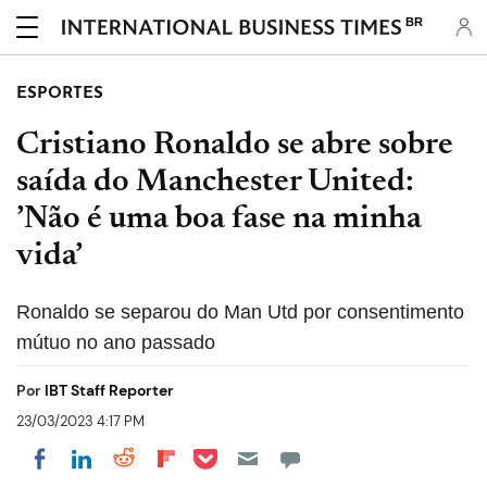
BR
ESPORTES
Cristiano Ronaldo se abre sobre
saída do Manchester United:
’Não é uma boa fase na minha
vida’
Ronaldo se separou do Man Utd por consentimento
mútuo no ano passado
Por
IBT Staff Reporter
23/03/2023 4:17 PM
Share on Pocket
Share on LinkedIn
Share on Reddit
Share on Flipboard
Share on Facebook