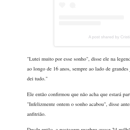
A post shared by Crist
"Lutei muito por esse sonho", disse ele na lege
ao longo de 16 anos, sempre ao lado de grandes 
dei tudo."
Ele então confirmou que não acha que estará pa
"Infelizmente ontem o sonho acabou", disse ante
anfitrião.
Desde então, a postagem recebeu quase 24 milhõ