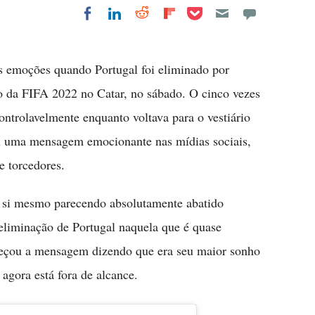
Share on Pocket
Share on LinkedIn
Share on Reddit
Share on
Share on Facebook
Flipboard
s emoções quando Portugal foi eliminado por
 da FIFA 2022 no Catar, no sábado. O cinco vezes
ontrolavelmente enquanto voltava para o vestiário
hou uma mensagem emocionante nas mídias sociais,
e torcedores.
 si mesmo parecendo absolutamente abatido
eliminação de Portugal naquela que é quase
eçou a mensagem dizendo que era seu maior sonho
agora está fora de alcance.