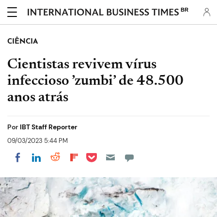
BR
CIÊNCIA
Cientistas revivem vírus
infeccioso ’zumbi’ de 48.500
anos atrás
Por
IBT Staff Reporter
09/03/2023 5:44 PM
Share on Pocket
Share on LinkedIn
Share on Reddit
Share on Flipboard
Share on Facebook