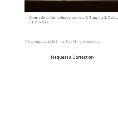
Um modelo do laboratório espacial chinês Tiangong-2. O desig
IBTIMES UK
© Copyright 2026 IBTimes UK. All rights reserved.
Request a Correction