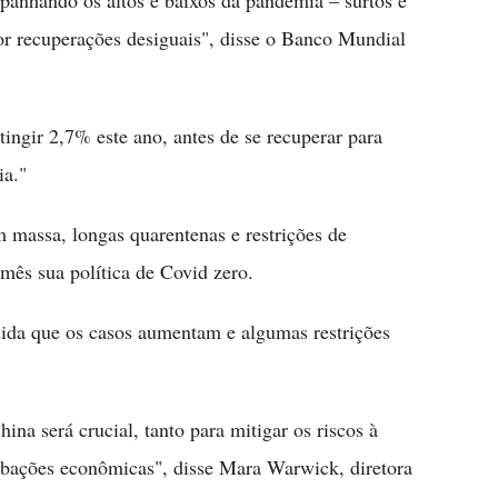
anhando os altos e baixos da pandemia – surtos e
or recuperações desiguais", disse o Banco Mundial
tingir 2,7% este ano, antes de se recuperar para
ia."
m massa, longas quarentenas e restrições de
mês sua política de Covid zero.
ida que os casos aumentam e algumas restrições
na será crucial, tanto para mitigar os riscos à
rbações econômicas", disse Mara Warwick, diretora