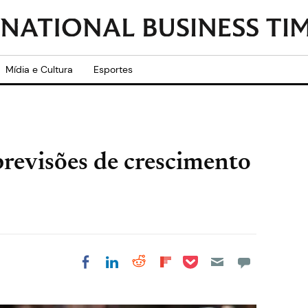
Mídia e Cultura
Esportes
revisões de crescimento
Share on Pocket
Share on LinkedIn
Share on Reddit
Share on
Share on Facebook
Flipboard