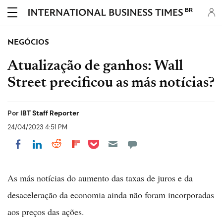
BR
NEGÓCIOS
Atualização de ganhos: Wall
Street precificou as más notícias?
Por
IBT Staff Reporter
24/04/2023 4:51 PM
Share on Pocket
Share on LinkedIn
Share on Reddit
Share on Flipboard
Share on Facebook
As más notícias do aumento das taxas de juros e da
desaceleração da economia ainda não foram incorporadas
aos preços das ações.