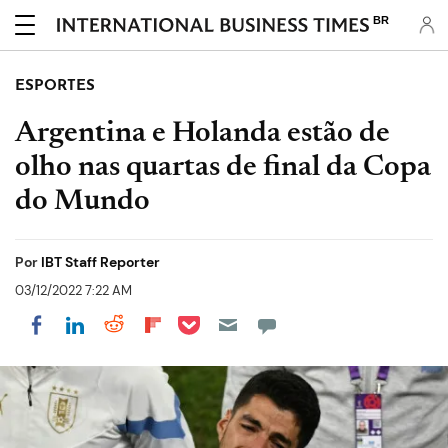
BR
ESPORTES
Argentina e Holanda estão de
olho nas quartas de final da Copa
do Mundo
Por
IBT Staff Reporter
03/12/2022 7:22 AM
Share on Pocket
Share on LinkedIn
Share on Reddit
Share on Flipboard
Share on Facebook