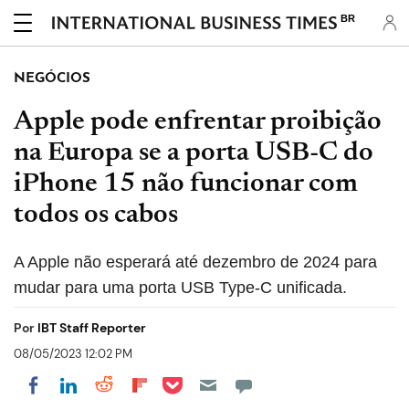
BR
NEGÓCIOS
Apple pode enfrentar proibição
na Europa se a porta USB-C do
iPhone 15 não funcionar com
todos os cabos
A Apple não esperará até dezembro de 2024 para
mudar para uma porta USB Type-C unificada.
Por
IBT Staff Reporter
08/05/2023 12:02 PM
Share on Pocket
Share on LinkedIn
Share on Reddit
Share on Flipboard
Share on Facebook