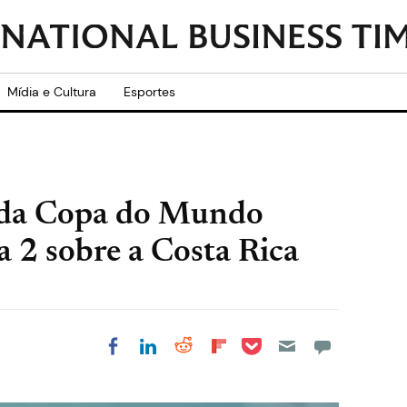
Mídia e Cultura
Esportes
 da Copa do Mundo
 a 2 sobre a Costa Rica
Share on Pocket
Share on LinkedIn
Share on Reddit
Share on
Share on Facebook
Flipboard