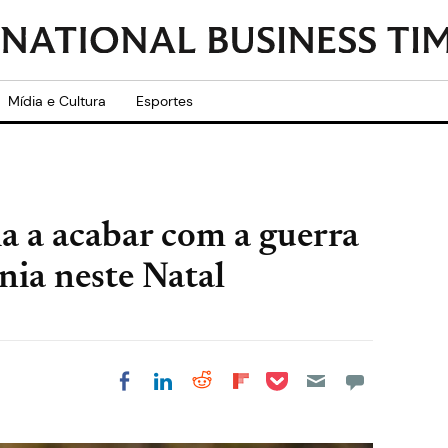
Mídia e Cultura
Esportes
ia a acabar com a guerra
ânia neste Natal
Share on Pocket
Share on LinkedIn
Share on Reddit
Share on
Share on Facebook
Flipboard