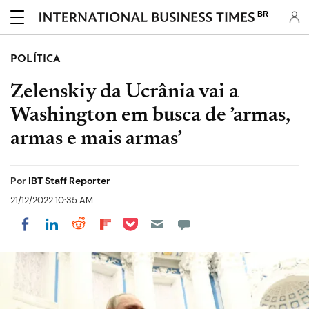
BR
POLÍTICA
Zelenskiy da Ucrânia vai a
Washington em busca de ’armas,
armas e mais armas’
Por
IBT Staff Reporter
21/12/2022 10:35 AM
Share on Pocket
Share on LinkedIn
Share on Reddit
Share on Flipboard
Share on Facebook