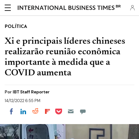
BR
POLÍTICA
Xi e principais líderes chineses
realizarão reunião econômica
importante à medida que a
COVID aumenta
Por
IBT Staff Reporter
14/12/2022 6:55 PM
Share on Pocket
Share on LinkedIn
Share on Reddit
Share on Flipboard
Share on Facebook