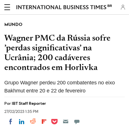
BR
MUNDO
Wagner PMC da Rússia sofre
’perdas significativas’ na
Ucrânia; 200 cadáveres
encontrados em Horlivka
Grupo Wagner perdeu 200 combatentes no eixo
Bakhmut entre 20 e 22 de fevereiro
Por
IBT Staff Reporter
27/02/2023 1:35 PM
Share on Pocket
Share on LinkedIn
Share on Reddit
Share on Flipboard
Share on Facebook