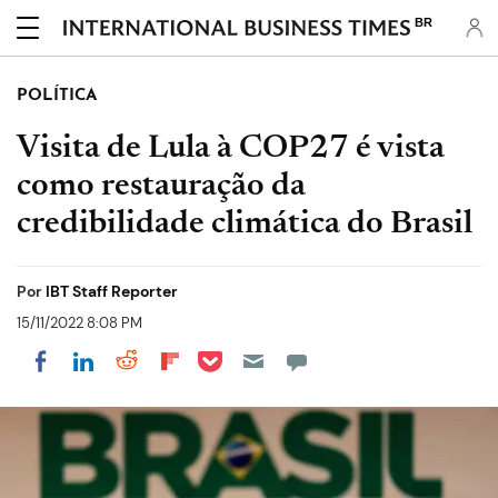
BR
POLÍTICA
Visita de Lula à COP27 é vista
como restauração da
credibilidade climática do Brasil
Por
IBT Staff Reporter
15/11/2022 8:08 PM
Share on Pocket
Share on LinkedIn
Share on Reddit
Share on Flipboard
Share on Facebook