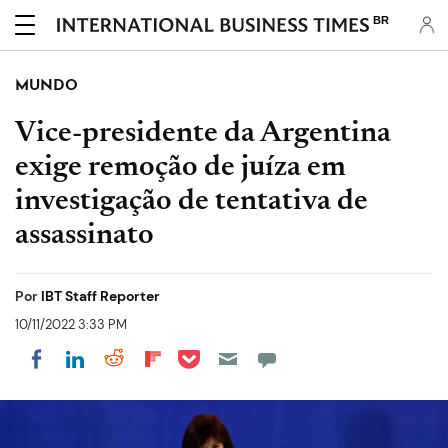
BR
MUNDO
Vice-presidente da Argentina
exige remoção de juíza em
investigação de tentativa de
assassinato
Por
IBT Staff Reporter
10/11/2022 3:33 PM
Share on Pocket
Share on LinkedIn
Share on Reddit
Share on Flipboard
Share on Facebook