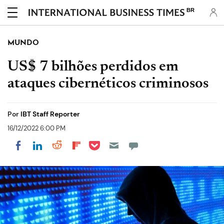
BR
MUNDO
US$ 7 bilhões perdidos em
ataques cibernéticos criminosos
Por
IBT Staff Reporter
16/12/2022 6:00 PM
Share on Pocket
Share on LinkedIn
Share on Reddit
Share on Flipboard
Share on Facebook