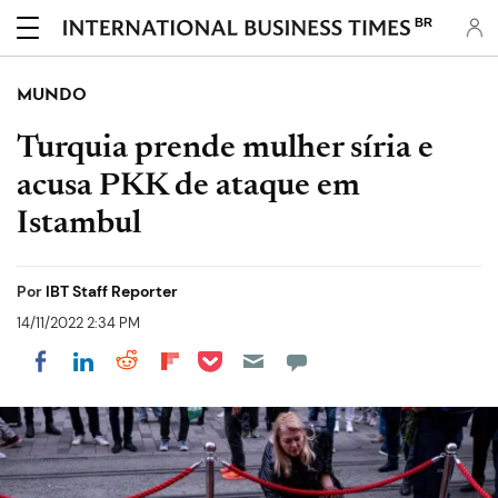
BR
MUNDO
Turquia prende mulher síria e
acusa PKK de ataque em
Istambul
Por
IBT Staff Reporter
14/11/2022 2:34 PM
Share on Pocket
Share on LinkedIn
Share on Reddit
Share on Flipboard
Share on Facebook