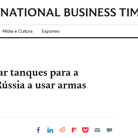
Mídia e Cultura
Esportes
r tanques para a
Rússia a usar armas
Share on Pocket
Share on LinkedIn
Share on Reddit
Share on
Share on Facebook