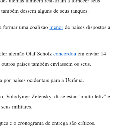
des alemãs também resistiram a fornecer seus
 também dessem alguns de seus tanques.
 a formar uma coalizão
menor
de países dispostos a
eler alemão Olaf Scholz
concordou
em enviar 14
e outros países também enviassem os seus.
 por países ocidentais para a Ucrânia.
, Volodymyr Zelensky, disse estar "muito feliz" e
seus militares.
es e o cronograma de entrega são críticos.