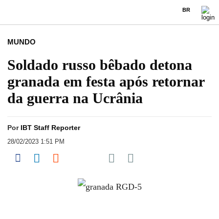
BR
MUNDO
Soldado russo bêbado detona
granada em festa após retornar
da guerra na Ucrânia
Por
IBT Staff Reporter
28/02/2023 1:51 PM
Share on Pocket
Share on Facebook
Share on LinkedIn
Share on Reddit
Share on Flipboard