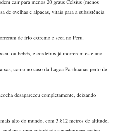
podem cair para menos 20 graus Celsius (menos
a de ovelhas e alpacas, vitais para a subsistência
rreram de frio extremo e seca no Peru.
paca, ou bebês, e cordeiros já morreram este ano.
arsas, como no caso da Lagoa Parihuanas perto de
pacocha desapareceu completamente, deixando
l mais alto do mundo, com 3.812 metros de altitude,
á, apelam a uma autoridade superior para acabar