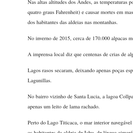
Nas altas altitudes dos Andes, as temperaturas 
quatro graus Fahrenheit) e causar mortes em mass
dos habitantes das aldeias nas montanhas.
No inverno de 2015, cerca de 170.000 alpacas mo
A imprensa local diz que centenas de crias de al
Lagos rasos secaram, deixando apenas poças esp
Lagunillas.
No bairro vizinho de Santa Lucia, a lagoa Coll
apenas um leito de lama rachado.
Perto do Lago Titicaca, o mar interior navegáve
os habitantes da aldeia de Ichu, de língua aimar