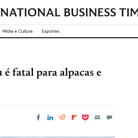
Mídia e Cultura
Esportes
é fatal para alpacas e
Share on Pocket
Share on LinkedIn
Share on Reddit
Share on
Share on Facebook
Flipboard