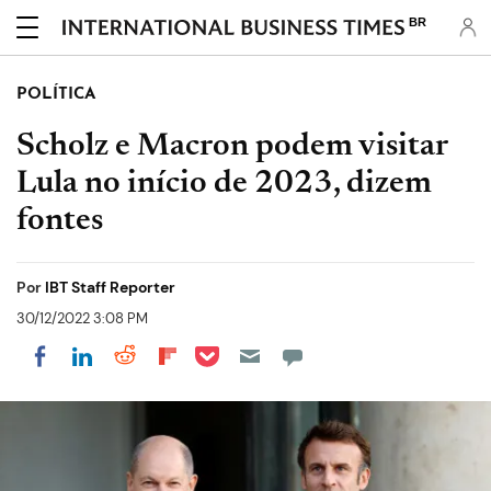
BR
POLÍTICA
Scholz e Macron podem visitar
Lula no início de 2023, dizem
fontes
Por
IBT Staff Reporter
30/12/2022 3:08 PM
Share on Pocket
Share on LinkedIn
Share on Reddit
Share on Flipboard
Share on Facebook