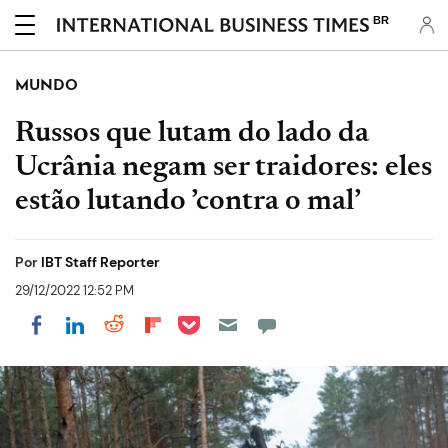
BR
MUNDO
Russos que lutam do lado da
Ucrânia negam ser traidores: eles
estão lutando ’contra o mal’
Por
IBT Staff Reporter
29/12/2022 12:52 PM
Share on Pocket
Share on LinkedIn
Share on Reddit
Share on Flipboard
Share on Facebook